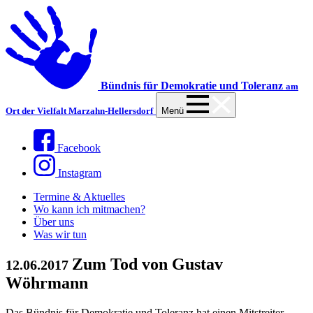
Bündnis für Demokratie und Toleranz
am
Ort der Vielfalt Marzahn-Hellersdorf
Menü
Facebook
Instagram
Termine & Aktuelles
Wo kann ich mitmachen?
Über uns
Was wir tun
Zum Tod von Gustav
12.06.2017
Wöhrmann
Das Bündnis für Demokratie und Toleranz hat einen Mitstreiter,