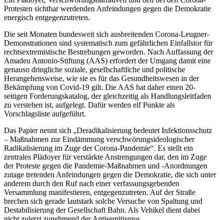
Protesten sichtbar werdenden Anfeindungen gegen die Demokratie
energisch entgegenzutreten.
Die seit Monaten bundesweit sich ausbreitenden Corona-Leugner-
Demonstrationen sind systematisch zum gefährlichen Einfallstor für
rechtsextremistische Bestrebungen geworden. Nach Auffassung der
Amadeu Antonio-Stiftung (AAS) erfordert der Umgang damit eine
genauso dringliche soziale, gesellschaftliche und politische
Herangehensweise, wie sie es für das Gesundheitswesen in der
Bekämpfung von Covid-19 gilt. Die AAS hat daher einen 20-
seitigen Forderungskatalog, der gleichzeitig als Handlungsleitfaden
zu verstehen ist, aufgelegt. Dafür werden elf Punkte als
Vorschlagsliste aufgeführt.
Das Papier nennt sich „Deradikalisierung bedeutet Infektionsschutz
– Maßnahmen zur Eindämmung verschwörungsideologischer
Radikalisierung im Zuge der Corona-Pandemie“. Es stellt ein
zentrales Plädoyer für verstärkte Anstrengungen dar, den im Zuge
der Proteste gegen die Pandemie-Maßnahmen und -Anordnungen
zutage tretenden Anfeindungen gegen die Demokratie, die sich unter
anderem durch den Ruf nach einer verfassungsgebenden
Versammlung manifestieren, entgegenzutreten. Auf der Straße
brechen sich gerade lautstark solche Versuche von Spaltung und
Destabilisierung der Gesellschaft Bahn. Als Vehikel dient dabei
nicht zuletzt zunehmend der Antisemitismus.