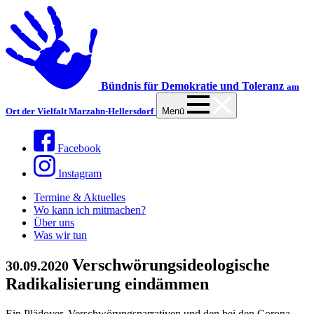
Bündnis für Demokratie und Toleranz
am
Ort der Vielfalt Marzahn-Hellersdorf
Menü
Facebook
Instagram
Termine & Aktuelles
Wo kann ich mitmachen?
Über uns
Was wir tun
Verschwörungsideologische
30.09.2020
Radikalisierung eindämmen
Ein Plädoyer, Verschwörungsnarrativen und den bei den Corona-