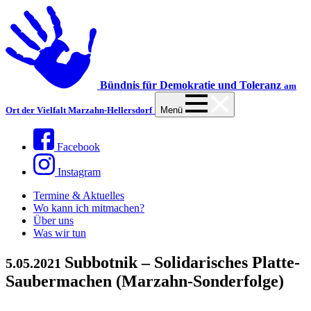
Bündnis für Demokratie und Toleranz
am
Ort der Vielfalt Marzahn-Hellersdorf
Menü
Facebook
Instagram
Termine & Aktuelles
Wo kann ich mitmachen?
Über uns
Was wir tun
Subbotnik – Solidarisches Platte-
5.05.2021
Saubermachen (Marzahn-Sonderfolge)