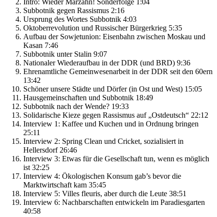
Intro: Wieder Marzahn! Sonderfolge 1:04
Subbotnik gegen Rassismus 2:16
Ursprung des Wortes Subbotnik 4:03
Oktoberrevolution und Russischer Bürgerkrieg 5:35
Aufbau der Sowjetunion: Eisenbahn zwischen Moskau und
Kasan 7:46
Subbotnik unter Stalin 9:07
Nationaler Wiederaufbau in der DDR (und BRD) 9:36
Ehrenamtliche Gemeinwesenarbeit in der DDR seit den 60ern
13:42
Schöner unsere Städte und Dörfer (in Ost und West) 15:05
Hausgemeinschaften und Subbotnik 18:49
Subbotnik nach der Wende? 19:33
Solidarische Kieze gegen Rassismus auf „Ostdeutsch“ 22:12
Interview 1: Kaffee und Kuchen und in Ordnung bringen
25:11
Interview 2: Spring Clean und Cricket, sozialisiert in
Hellersdorf 26:46
Interview 3: Etwas für die Gesellschaft tun, wenn es möglich
ist 32:25
Interview 4: Ökologischen Konsum gab’s bevor die
Marktwirtschaft kam 35:45
Interview 5: Villes fleuris, aber durch die Leute 38:51
Interview 6: Nachbarschaften entwickeln im Paradiesgarten
40:58