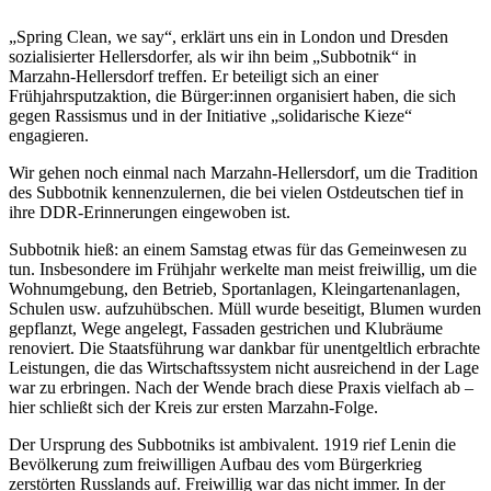
„Spring Clean, we say“, erklärt uns ein in London und Dresden
sozialisierter Hellersdorfer, als wir ihn beim „Subbotnik“ in
Marzahn-Hellersdorf treffen. Er beteiligt sich an einer
Frühjahrsputzaktion, die Bürger:innen organisiert haben, die sich
gegen Rassismus und in der Initiative „solidarische Kieze“
engagieren.
Wir gehen noch einmal nach Marzahn-Hellersdorf, um die Tradition
des Subbotnik kennenzulernen, die bei vielen Ostdeutschen tief in
ihre DDR-Erinnerungen eingewoben ist.
Subbotnik hieß: an einem Samstag etwas für das Gemeinwesen zu
tun. Insbesondere im Frühjahr werkelte man meist freiwillig, um die
Wohnumgebung, den Betrieb, Sportanlagen, Kleingartenanlagen,
Schulen usw. aufzuhübschen. Müll wurde beseitigt, Blumen wurden
gepflanzt, Wege angelegt, Fassaden gestrichen und Klubräume
renoviert. Die Staatsführung war dankbar für unentgeltlich erbrachte
Leistungen, die das Wirtschaftssystem nicht ausreichend in der Lage
war zu erbringen. Nach der Wende brach diese Praxis vielfach ab –
hier schließt sich der Kreis zur ersten Marzahn-Folge.
Der Ursprung des Subbotniks ist ambivalent. 1919 rief Lenin die
Bevölkerung zum freiwilligen Aufbau des vom Bürgerkrieg
zerstörten Russlands auf. Freiwillig war das nicht immer. In der