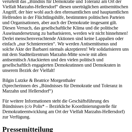
verurteilt das „Bündnis für Demokratie und Toleranz am Ort der
Vielfalt Marzahn-Hellersdorf“ diesen unerträglichen antisemitischen
Angriff, der hier wohl auch den ehrenamtlichen und hauptamtlichen
Helfenden in der Flüchtlingshilfe, bestimmten politischen Parteien
und Organisationen, aber auch der Demokratie insgesamt gilt.
Diesen Versuch, das gesellschaftliche Klima und die politische
Auseinandersetzung zu barbarisieren, werden wir nicht hinnehmen!
Derlei menschenverachtende Aktionen sind keine Lappalien oder
einfach „nur Schmierereien“. Wir werden Antisemitismus und
solche Akte der Barbarei niemals akzeptieren! Wir solidarisieren uns
mit dem Stadtteilzentrum Marzahn-Mitte sowie mit allen
antisemitisch Attackierten und den vielen politisch und
gesellschaftlich engagierten Demokratinnen und Demokraten in
unserem Bezirk der Vielfalt!
Bilgin Lutzke & Beatrice Morgenthaler
(Sprecherinnen des „Bündnisses für Demokratie und Toleranz in
Marzahn und Hellersdorf“)
Für weitere Informationen steht die Geschäftsführung des
Bündnisses (c/o Polis* – Bezirkliche Koordinierungsstelle für
Demokratieentwicklung am Ort der Vielfalt Marzahn-Hellersdorf)
zur Verfügung.
Pressemitteilung