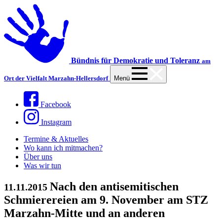
Bündnis für Demokratie und Toleranz
am
Ort der Vielfalt Marzahn-Hellersdorf
Menü
Facebook
Instagram
Termine & Aktuelles
Wo kann ich mitmachen?
Über uns
Was wir tun
Nach den antisemitischen
11.11.2015
Schmierereien am 9. November am STZ
Marzahn-Mitte und an anderen