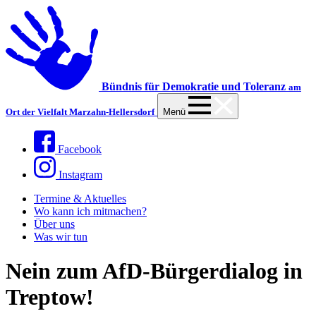
Bündnis für Demokratie und Toleranz
am
Ort der Vielfalt Marzahn-Hellersdorf
Menü
Facebook
Instagram
Termine & Aktuelles
Wo kann ich mitmachen?
Über uns
Was wir tun
Nein zum AfD-Bürgerdialog in
Treptow!