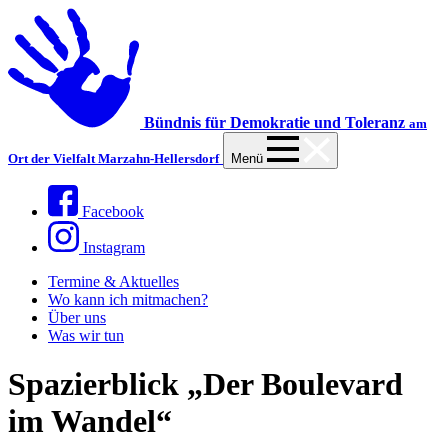
Bündnis für Demokratie und Toleranz
am
Ort der Vielfalt Marzahn-Hellersdorf
Menü
Facebook
Instagram
Termine & Aktuelles
Wo kann ich mitmachen?
Über uns
Was wir tun
Spazierblick „Der Boulevard
im Wandel“