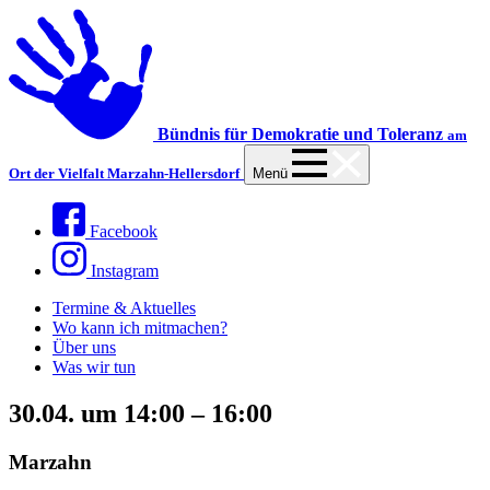
Bündnis für Demokratie und Toleranz
am
Ort der Vielfalt Marzahn-Hellersdorf
Menü
Facebook
Instagram
Termine & Aktuelles
Wo kann ich mitmachen?
Über uns
Was wir tun
30.04.
um
14:00
–
16:00
Marzahn